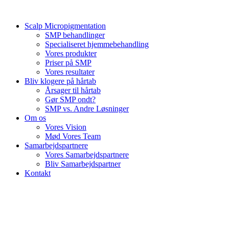
Videre
til
Scalp Micropigmentation
indhold
SMP behandlinger
Specialiseret hjemmebehandling
Vores produkter
Priser på SMP
Vores resultater
Bliv klogere på hårtab
Årsager til hårtab
Gør SMP ondt?
SMP vs. Andre Løsninger
Om os
Vores Vision
Mød Vores Team
Samarbejdspartnere
Vores Samarbejdspartnere
Bliv Samarbejdspartner
Kontakt